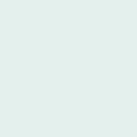
Mein Angebot
Nach vielen Jahren als Personalleiterin
verfüge ich über umfassende Erfahrung in
der Arbeit mit Teams und Organisationen
und biete strategische Beratung,
Prozessbegleitung, Workshops, Seminare
und Vorträge zu Themen an, die vor allem
Menschen in Unternehmen bewegen.
Als zertifizierte Mediatorin kann ich
Menschen begleiten konkrete
Stresssituationen in Chancen zu