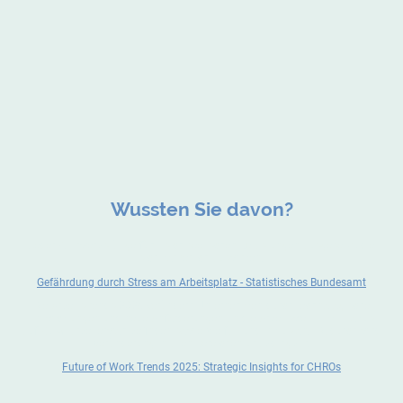
Wussten Sie davon?
Jeder 4. Erwerbstätige fühlt sich seelischen Belastungen ausgesetzt, die
sich körperlich auswirken.
Gefährdung durch Stress am Arbeitsplatz - Statistisches Bundesamt
Die Arbeitstrends 2025 verändern Unternehmen durch technologische
Entwicklungen und neue Anforderungen an die Arbeitswelt – mit Fokus
auf KI, Mitarbeiterwohlbefinden sowie Vielfalt und Inklusion. Dadurch wird
Veränderung in allen Bereichen unabdingbar.
Future of Work Trends 2025: Strategic Insights for CHROs