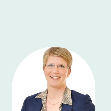
verwandeln.
Als systemischer Coach gebe ich gerne
Entwicklungsimpulse, weil innere
Fähigkeiten nicht nur Resilienz, sondern
auch Innovation fördern können.